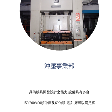
沖壓事業部
具備模具開發設計之能力
,
設備具有多台
150/200/400
頓沖床及
600
頓油壓沖床可以滿足客